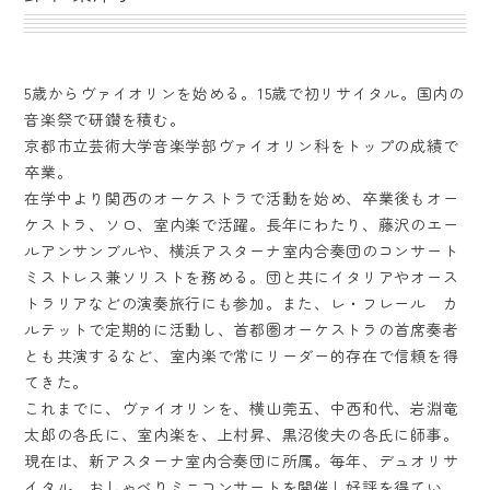
5歳からヴァイオリンを始める。15歳で初リサイタル。国内の
音楽祭で研鑽を積む。
京都市立芸術大学音楽学部ヴァイオリン科をトップの成績で
卒業。
在学中より関西のオーケストラで活動を始め、卒業後もオー
ケストラ、ソロ、室内楽で活躍。長年にわたり、藤沢のエー
ルアンサンブルや、横浜アスターナ室内合奏団のコンサート
ミストレス兼ソリストを務める。団と共にイタリアやオース
トラリアなどの演奏旅行にも参加。また、レ・フレール カ
ルテットで定期的に活動し、首都圏オーケストラの首席奏者
とも共演するなど、室内楽で常にリーダー的存在で信頼を得
てきた。
これまでに、ヴァイオリンを、横山莞五、中西和代、岩淵竜
太郎の各氏に、室内楽を、上村昇、黒沼俊夫の各氏に師事。
現在は、新アスターナ室内合奏団に所属。毎年、デュオリサ
イタル、おしゃべりミニコンサートを開催し好評を得てい