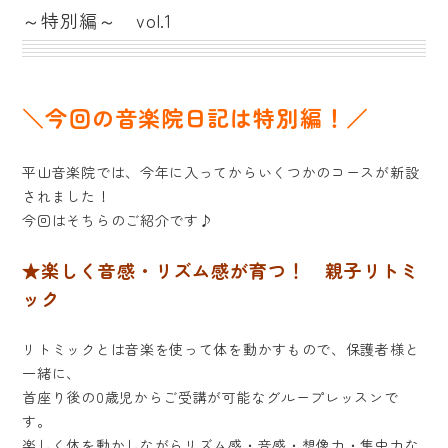
～特別編～ vol.1
＼今回の音楽院日記は特別編！／
平山音楽院では、今年に入ってからいくつかのコースが新設
されました！
今回はそちらのご紹介です♪
★楽しく音感・リズム感が育つ！ 親子リトミ
ック
リトミックとは音楽を使って体を動かすもので、保護者様と
一緒に、
首座り後の0歳児からご受講が可能なグループレッスンで
す。
楽しく体を動かしながらリズム感・音感・想像力・集中力な