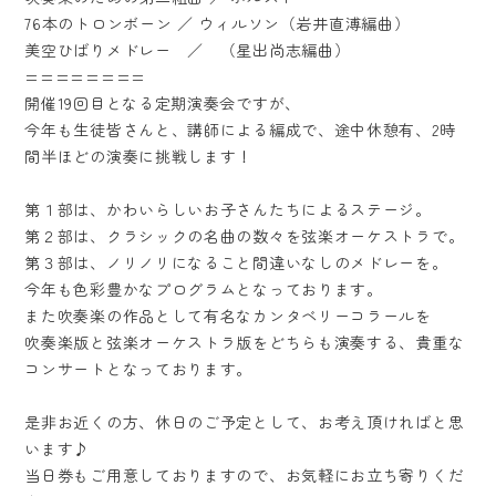
76本のトロンボーン ／ ウィルソン（岩井直溥編曲）
美空ひばりメドレー ／ （星出尚志編曲）
========
開催19回目となる定期演奏会ですが、
今年も生徒皆さんと、講師による編成で、途中休憩有、2時
間半ほどの演奏に挑戦します！
第１部は、かわいらしいお子さんたちによるステージ。
第２部は、クラシックの名曲の数々を弦楽オーケストラで。
第３部は、ノリノリになること間違いなしのメドレーを。
今年も色彩豊かなプログラムとなっております。
また吹奏楽の作品として有名なカンタベリーコラールを
吹奏楽版と弦楽オーケストラ版をどちらも演奏する、貴重な
コンサートとなっております。
是非お近くの方、休日のご予定として、お考え頂ければと思
います♪
当日券もご用意しておりますので、お気軽にお立ち寄りくだ