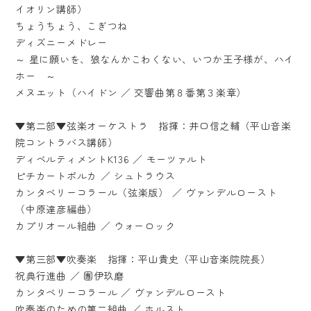
イオリン講師）
ちょうちょう、こぎつね
ディズニーメドレー
～ 星に願いを、狼なんかこわくない、いつか王子様が、ハイ
ホー ～
メヌエット（ハイドン ／ 交響曲第８番第３楽章）
▼第二部▼弦楽オーケストラ 指揮：井口信之輔（平山音楽
院コントラバス講師）
ディベルティメントK136 ／ モーツァルト
ピチカートポルカ ／ シュトラウス
カンタベリーコラール（弦楽版） ／ ヴァンデルロースト
（中原達彦編曲）
カプリオール組曲 ／ ウォーロック
▼第三部▼吹奏楽 指揮：平山貴史（平山音楽院院長）
祝典行進曲 ／ 團伊玖磨
カンタベリーコラール ／ ヴァンデルロースト
吹奏楽のための第二組曲 ／ ホルスト