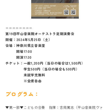
========
第
19
回平山音楽院オーケストラ定期演奏会
開催：
2024
年
5
月
25
日（土）
会場：神奈川県立音楽堂
開場
17:00
開演
17:30
チケット：一般
1,200
円（当日の場合は
1,500
円）
学生
500
円（当日の場合も
500
円）
未就学児無料
※
全席自由
プログラム：
▼第一部▼こどもの合奏 指揮：吉岡篤志（平山音楽院ヴァ