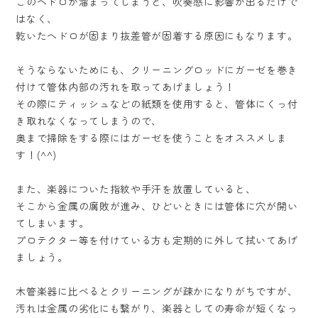
このヘドロが溜まってしまうと、吹奏感に影響が出るだけで
はなく、
乾いたヘドロが固まり抜差管が固着する原因にもなります。
そうならないためにも、クリーニングロッドにガーゼを巻き
付けて管体内部の汚れを取ってあげましょう！
その際にティッシュなどの紙類を使用すると、管体にくっ付
き取れなくなってしまうので、
奥まで掃除をする際にはガーゼを使うことをオススメしま
す！(^^)
また、楽器についた指紋や手汗を放置していると、
そこから金属の腐敗が進み、ひどいときには管体に穴が開い
てしまいます。
プロテクター等を付けている方も定期的に外して拭いてあげ
ましょう。
木管楽器に比べるとクリーニングが疎かになりがちですが、
汚れは金属の劣化にも繋がり、楽器としての寿命が短くなっ