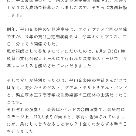
上がりの大成功で終幕いたしましたので、そちらに方向転換
します。
例年、平山音楽院の定期演奏会は、オケとブラス合同の開催
ですが、今年の第21回定期演奏会は、今年オケとブラス、二
日に分けての開催でした。
私が講師として参加させていただいたのは、6月21日(日) 横
須賀市文化会館大ホールにて行われた吹奏楽ステージで、今
年はコンミスを務めさせていただきました！
そして今年が特別だったのは、平山音楽院の生徒さんだけで
はなく、海外からのゲスト、グアム・テリトリアル・バンド
と、県立厚木王子高等学校吹奏楽部の三団体の出演だったこ
とです。
それぞれの演奏と、最後は3バンドの合同演奏で、最終的に
ステージ上に170人余りが乗ると、事前に告知されていまし
たが、果たしてどうなることやら？！全くわからず本番当日
を迎えました。