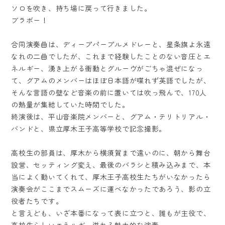
ソロを吹き、持ち場に戻って行きました。
ブラボー！
合同演奏曲は、ディープパープルメドレーと、星条旗よ永遠
なれの二曲でしたが、これまで経験したことのない音圧とエ
ネルギー、湧き上がる衝動とグルーヴがごちゃ混ぜになっ
て、グアムのメンバーはほぼ日本語が喋れず英語でしたが、
そんな言語の壁など音楽の前に置いては吹っ飛んで、170人
の熱量が集結していた時間でした。
終演後は、平山音楽院メンバーと、グアム・テリトリアル・
バンドと、県立厚木王子高等学校で記念撮影。
高校生の部員は、厚木から横須賀まで遠いのに、朝から舞台
設営、セッティング変え、最後のバラシと積み込みまで、本
当によく動いてくれて、厚木王子高校生たちがいなかったら
演奏会がここまでスムーズに運べなかったであろう、影の立
役者たちです。
と言えども、いざ本番になって表に立つと、誰もが主役で、
高校生らしいエネルギー溢れる魅力的な演奏。