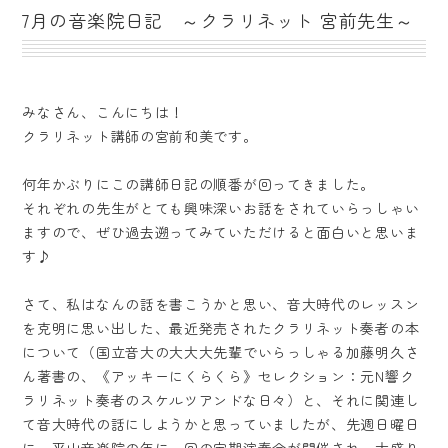
7月の音楽院日記 ～クラリネット 宮前先生～
みなさん、こんにちは！
クラリネット講師の宮前和美です。
何年かぶりにこの講師日記の順番が回ってきました。
それぞれの先生がとても興味深いお話をされていらっしゃい
ますので、ぜひ過去遡ってみていただけると面白いと思いま
す♪
さて、私はなんの話を書こうかと思い、音大時代のレッスン
を克明に思い出した、最近発売されたクラリネット奏者の本
について（国立音大の大大大先輩でいらっしゃる加藤明久さ
ん著書の、《アッキーにくらくら》セレクション：元N響ク
ラリネット奏者のスケルツアンドな日々）と、それに関連し
て音大時代の話にしようかと思っていましたが、先週日曜日
に、平山音楽院の年に一回の定期演奏会が開催され、大盛り