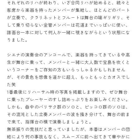
それぞれのリハが終わり、いざ合同リハが始めると、続々と
客席から楽器を持ったメンバーが集結し、ほとんどのパート
が立奏で、クラリネットとフルートは舞台の端ギリギリ、そ
して乗り切らない金管メンバーは花道までいっぱいに使い、
譜面台一本に対して何人か一緒に覗きながらという状態にな
りました。
シエナの演奏会のアンコールで、楽器を持ってきている中高
生が舞台に乗って、メンバーと一緒に大人数で宝島を吹くと
いうコーナーをご存知の方もいらっしゃるかもしれません
が、その景色を想像を遥かに超え、もっともっとカオスでし
た笑
1番最後にリハーサル時の写真を掲載しますので、ぜひ舞台
に乗ったプレーヤーのすし詰めっぷりをお楽しみください。
しかも、曲中のバリサク群のソロと、ピッコロ群のソロは、
その混沌とした立奏メンバーの波を掻き分けて、舞台の前ま
で来て、指揮台の横で演奏しましょうと。
無茶振りの荒技だと思っていましたが、本番はメンバーの団
結により何の事故もなく、スムーズに前へ出てきて華やかに