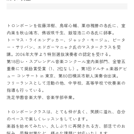
トロンボーンを佐藤洋樹、鳥塚心輔、栗田雅勝の各氏に、室
内楽を秋山鴻市、佛坂咲千生、飯笹浩二の各氏に師事。
トーマス・ライエンデッカー、ジャック・モージュ、ピータ
ー・サリバン、エドガーマニャク氏のマスタークラスを受
講。2006年大学より特別選抜演奏者の認定を受ける。
第18回レ・スプレンデル音楽コンクール室内楽部門、金管五
重奏にて奨励賞受賞（1、2位なし）。第1回ドルチェ楽器デビ
ュー コンサート in 東京、第80回横浜市新人演奏会出演。
フリーランスとして活動の他、中学校、高等学校で吹奏楽の
指導も行っている。
洗足学園音楽大学、音楽学部卒業。
トロンボーンクラスは、とても仲が良く、笑顔に溢れ、自分
のペースで楽しくレッスンをしています。
楽器を始めてみたい、久しぶりに再開される方、部活でのお
悩み、受験対策など、様々な課題に対応いたします。